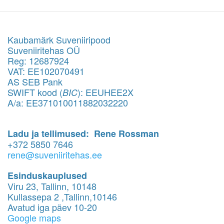
Kaubamärk Suveniiripood
Suveniiritehas OÜ
Reg: 12687924
VAT: EE102070491
AS SEB Pank
SWIFT kood (
): EEUHEE2X
BIC
A/a: EE371010011882032220
Ladu ja tellimused: Rene Rossman
+372 5850 7646
rene@suveniiritehas.ee
Esinduskauplused
Viru 23, Tallinn, 10148
Kullassepa 2 ,Tallinn,10146
Avatud iga päev 10-20
Google maps