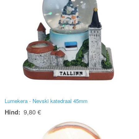
Lumekera - Nevski katedraal 45mm
Hind
9,80 €
Image