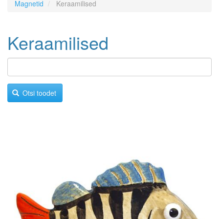
Magnetid
Keraamilised
Keraamilised
Otsi toodet
Image