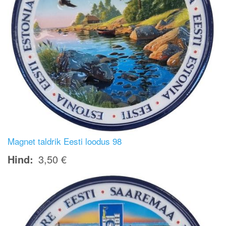
Magnet taldrik Eesti loodus 98
Hind
3,50 €
Image