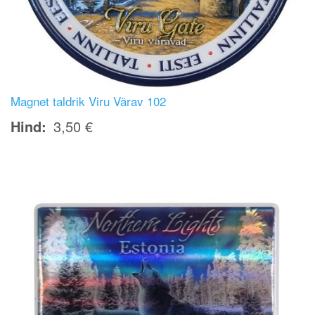
Magnet taldrik Viru Värav 102
Hind
3,50 €
Image