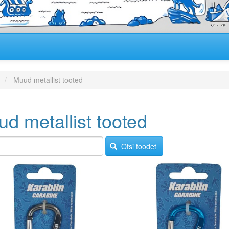
Muud metallist tooted
d metallist tooted
Otsi toodet
Image