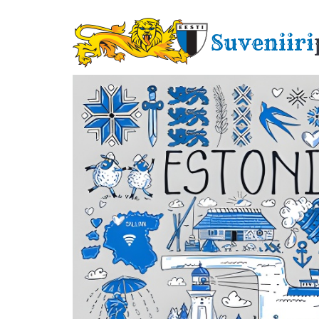
Liigu
edasi
Suveniiri
põhisisu
juurde