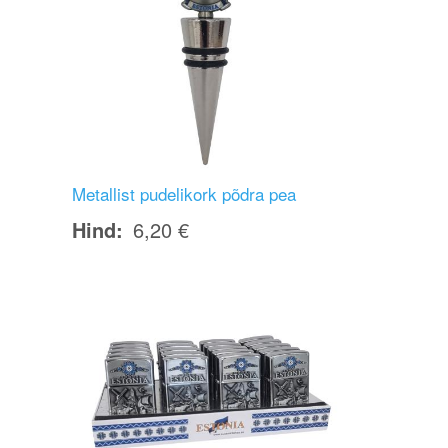
Metallist pudelikork põdra pea
Hind
6,20 €
Image