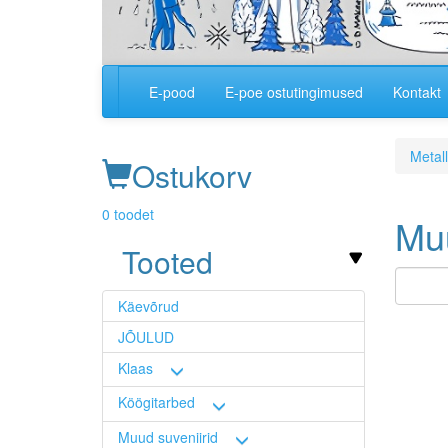
E-pood
E-poe ostutingimused
Kontakt
Main
navigation
Metall
Ostukorv
0 toodet
Muu
Tooted
Käevõrud
Image
JÕULUD
Klaas
Köögitarbed
Muud suveniirid