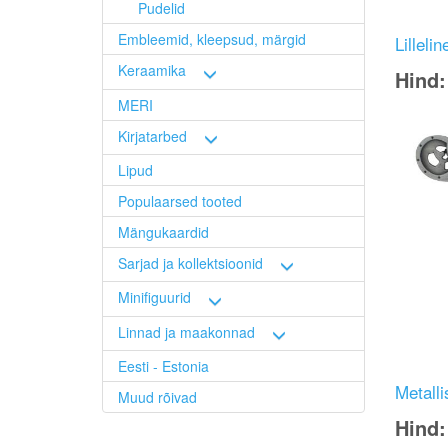
Pudelid
Embleemid, kleepsud, märgid
Lilleli
Keraamika
Hind
MERI
Image
Kirjatarbed
Lipud
Populaarsed tooted
Mängukaardid
Sarjad ja kollektsioonid
Minifiguurid
Linnad ja maakonnad
Eesti - Estonia
Metall
Muud rõivad
Hind