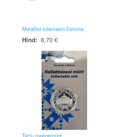
Metallist tulemasin Estonia
Hind
8,70 €
Image
Tartu meenemünt