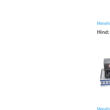
Metalli
Hind
Image
Metalli