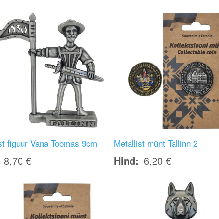
Image
ist figuur Vana Toomas 9cm
Metallist münt Tallinn 2
8,70 €
Hind
6,20 €
Image