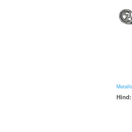
Image
Metall
Hind
Image