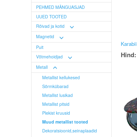
PEHMED MÄNGUASJAD
UUED TOOTED
Rõivad ja kotid
Magnetid
Karabi
Puit
Hind
Võtmehoidjad
Image
Metall
Metallist kellukesed
Sõrmkübarad
Metallist lusikad
Metallist pitsid
Plekist kruusid
Muud metallist tooted
Dekoratsioonid,seinaplaadid