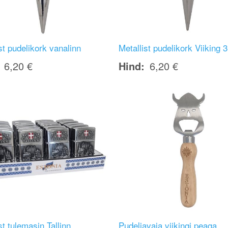
st pudelikork vanalinn
Metallist pudelikork Viiking 3
6,20 €
Hind
6,20 €
Image
st tulemasin Tallinn
Pudeliavaja viikingi peaga