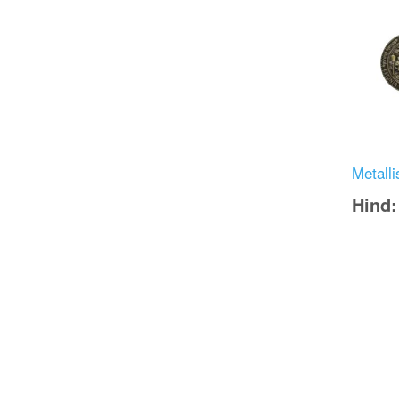
Metalli
Hind
Image