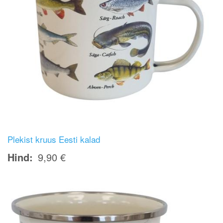
Plekist kruus Eesti kalad
Hind
9,90 €
Image