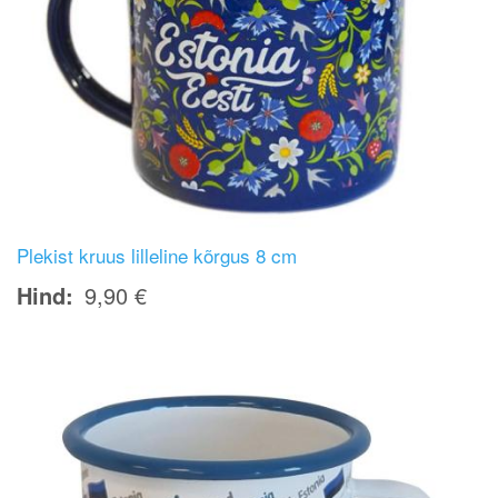
Plekist kruus lilleline kõrgus 8 cm
Hind
9,90 €
Image