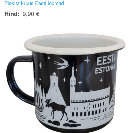
Plekist kruus Eesti loomad
Hind
9,90 €
Image