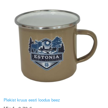
Plekist kruus eesti loodus beez