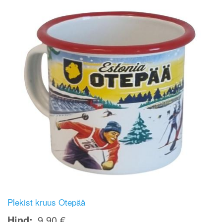
Plekist kruus Otepää
Hind
9,90 €