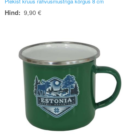
Plekist kruus rahvusmustriga kõrgus 8 cm
Hind
9,90 €
Image