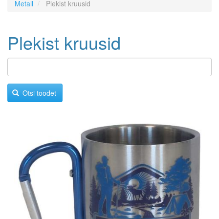
Metall
Plekist kruusid
Plekist kruusid
Otsi toodet
Image