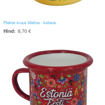
Plekist kruus lilleline - kollane
Hind
8,70 €
Image