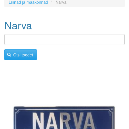
Linnad ja maakonnad
Narva
Narva
Otsi toodet
Image