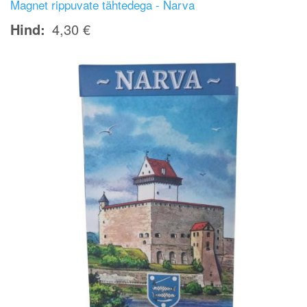
Magnet rippuvate tähtedega - Narva
Hind
4,30 €
Image