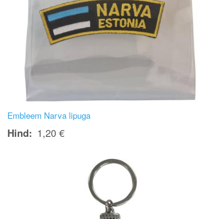
Embleem Narva lipuga
Hind
1,20 €
Image