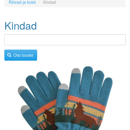
Rõivad ja kotid
Kindad
Kindad
Otsi toodet
Image