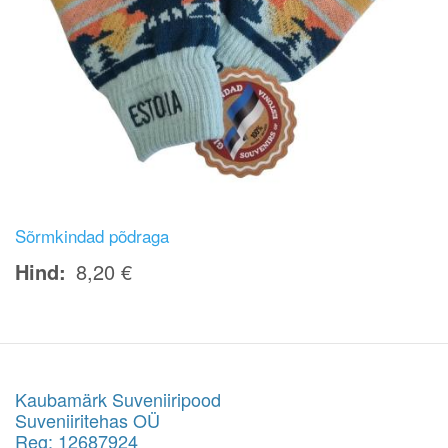
Sõrmkindad põdraga
Hind
8,20 €
Kaubamärk Suveniiripood
Suveniiritehas OÜ
Reg: 12687924