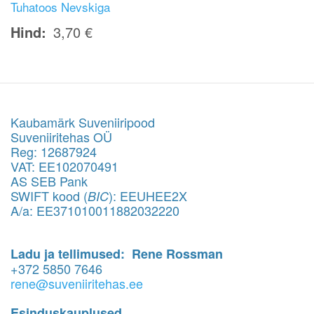
Tuhatoos Nevskiga
Hind
3,70 €
Kaubamärk Suveniiripood
Suveniiritehas OÜ
Reg: 12687924
VAT: EE102070491
AS SEB Pank
SWIFT kood (
): EEUHEE2X
BIC
A/a: EE371010011882032220
Ladu ja tellimused: Rene Rossman
+372 5850 7646
rene@suveniiritehas.ee
Esinduskauplused