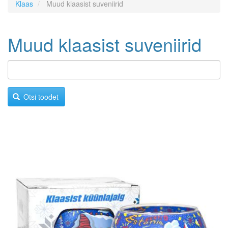
Klaas
Muud klaasist suveniirid
Muud klaasist suveniirid
Otsi toodet
Image