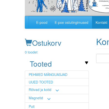
E-pood
E-poe ostutingimused
Kontakt
Main
navigation
Kon
Ostukorv
0 toodet
Tooted
Image
PEHMED MÄNGUASJAD
UUED TOOTED
Rõivad ja kotid
Magnetid
Puit