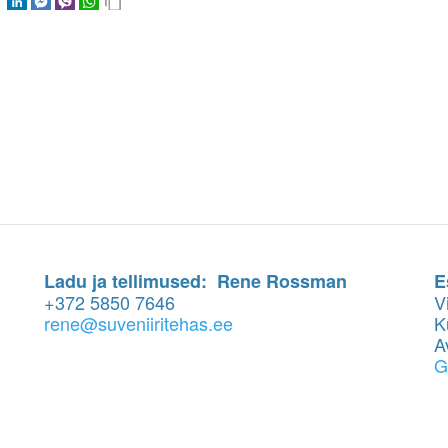
Ladu ja tellimused: Rene Rossman
E
+372 5850 7646
V
rene@suveniiritehas.ee
K
A
G