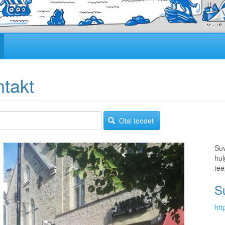
takt
Otsi toodet
Suv
hul
tee
Su
htt