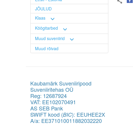
JÕULUD
Klaas
Köögitarbed
Muud suveniirid
Muud rõivad
Kaubamärk Suveniiripood
Suveniiritehas OÜ
Reg: 12687924
VAT: EE102070491
AS SEB Pank
SWIFT kood (
): EEUHEE2X
BIC
A/a: EE371010011882032220