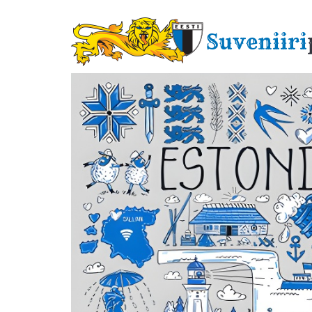
Liigu
edasi
Suveniiri
põhisisu
juurde