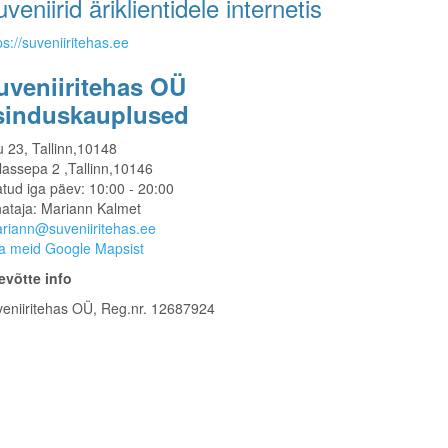
veniirid äriklientidele internetis
ps://suveniiritehas.ee
uveniiritehas OÜ
sinduskauplused
u 23, Tallinn,10148
lassepa 2 ,Tallinn,10146
tud iga päev: 10:00 - 20:00
ataja: Mariann Kalmet
riann@suveniiritehas.ee
a meid Google Mapsist
evõtte info
eniiritehas OÜ, Reg.nr. 12687924