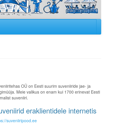
eniiritehas OÜ on Eesti suurim suveniiride jae- ja
gimüüja. Meie valikus on enam kui 1700 erinevat Eesti
malist suveniiri.
veniirid eraklientidele internetis
ps://suveniiripood.ee