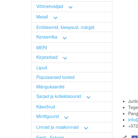
Võtmehoidjad
Metall
Embleemid, kleepsud, märgid
Keraamika
MERI
Kirjatarbed
Lipud
Populaarsed tooted
Mängukaardid
Sarjad ja kollektsioonid
Jurii
Käevõrud
Tege
Pang
Minifiguurid
info
+372
Linnad ja maakonnad
Eesti - Estonia