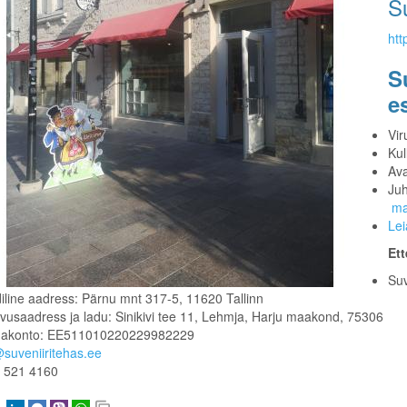
Su
htt
S
e
Vir
Kul
Ava
Juh
ma
Lei
Ett
Suv
diline aadress: Pärnu mnt 317-5, 11620 Tallinn
vusaadress ja ladu: Sinikivi tee 11, Lehmja, Harju maakond, 75306
akonto: EE511010220229982229
@suveniiritehas.ee
 521 4160