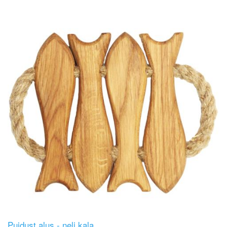
Image
Puidust alus - neli kala