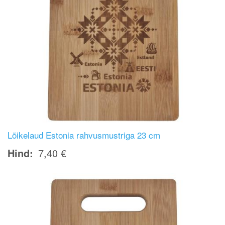
Lõikelaud Estonia rahvusmustriga 23 cm
Hind
7,40 €
Image