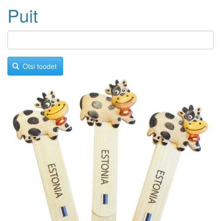
Puit
Otsi toodet
Image