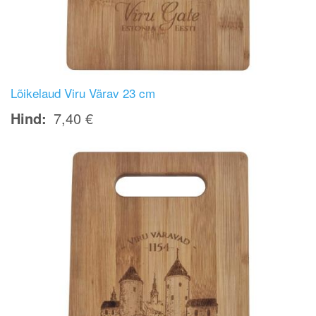
Lõikelaud Viru Värav 23 cm
Hind
7,40 €
Image