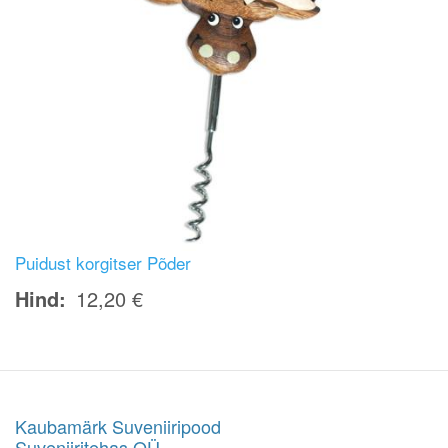
Puidust korgitser Põder
Hind
12,20 €
Kaubamärk Suveniiripood
Suveniiritehas OÜ