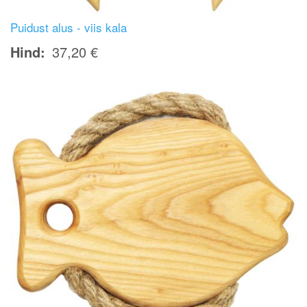
Puidust alus - viis kala
Hind
37,20 €
Image