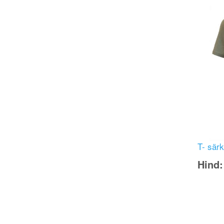
Image
T- särk
Hind
Image