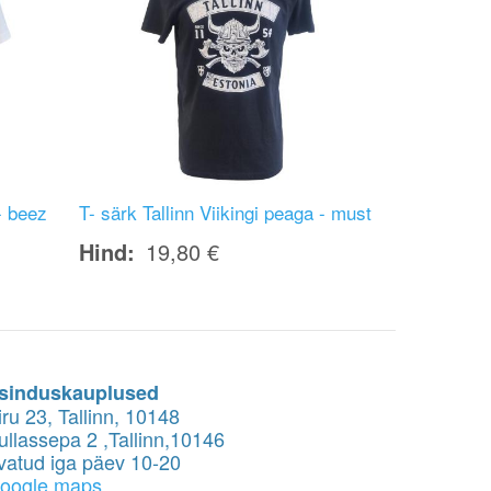
- beez
T- särk Tallinn Viikingi peaga - must
Hind
19,80 €
sinduskauplused
iru 23, Tallinn, 10148
ullassepa 2 ,Tallinn,10146
vatud iga päev 10-20
oogle maps