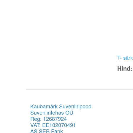
T- särk
Hind
Kaubamärk Suveniiripood
Suveniiritehas OÜ
Reg: 12687924
VAT: EE102070491
AS SEB Pank