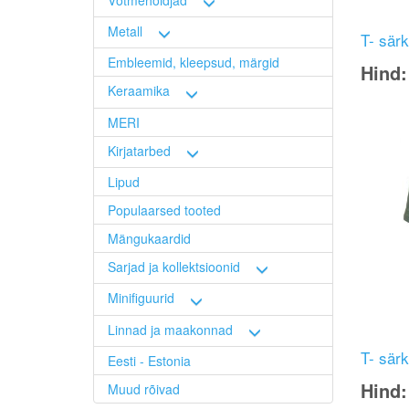
Metall
T- särk
Embleemid, kleepsud, märgid
Hind
Keraamika
Image
MERI
Kirjatarbed
Lipud
Populaarsed tooted
Mängukaardid
Sarjad ja kollektsioonid
Minifiguurid
Linnad ja maakonnad
T- särk
Eesti - Estonia
Hind
Muud rõivad