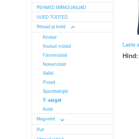
PEHMED MÄNGUASJAD
UUED TOOTED
Rõivad ja kotid
Kindad
Laste s
Kootud mütsid
Hind
Fännimütsid
Nokamütsid
Image
Sallid
Pusad
Spordisärgid
T- särgid
Kotid
Magnetid
Puit
Võtmehoidjad