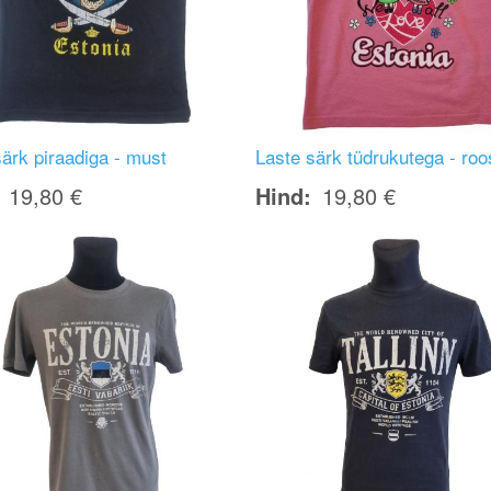
ärk piraadiga - must
Laste särk tüdrukutega - roo
19,80 €
Hind
19,80 €
Image