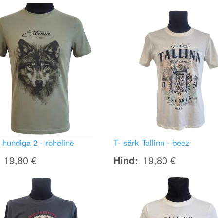
Image
 hundiga 2 - roheline
T- särk Tallinn - beez
19,80 €
Hind
19,80 €
Image