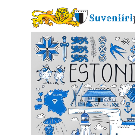
Liigu
edasi
Suveniiri
põhisisu
juurde