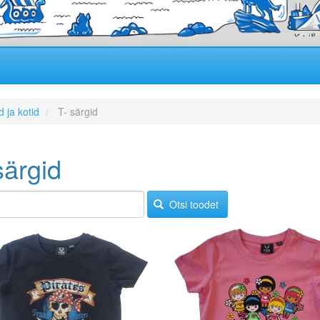
 ja kotid
T- särgid
särgid
Otsi toodet
Image