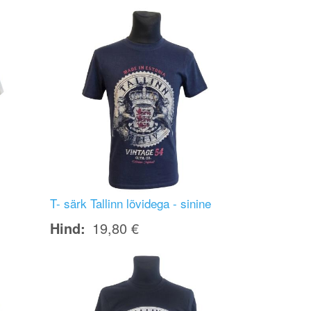
Image
T- särk Tallinn lõvidega - sinine
Hind
19,80 €
Image