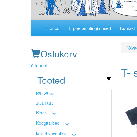
E-pood
E-poe ostutingimused
Kontakt
Main
navigation
Rõivad
Ostukorv
0 toodet
T- 
Tooted
Käevõrud
Image
JÕULUD
Klaas
Köögitarbed
Muud suveniirid