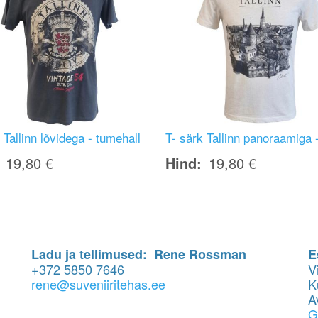
 Tallinn lõvidega - tumehall
T- särk Tallinn panoraamiga 
19,80 €
Hind
19,80 €
Ladu ja tellimused: Rene Rossman
E
+372 5850 7646
V
rene@suveniiritehas.ee
K
A
G