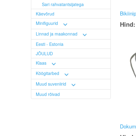
Sari rahvatantsijatega
Bikiinip
Käevõrud
Hind
Minifiguurid
Linnad ja maakonnad
Image
Eesti - Estonia
JÕULUD
Klaas
Köögitarbed
Muud suveniirid
Muud rõivad
Dokumen