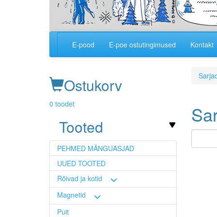
E-pood
E-poe ostutingimused
Kontakt
Main
navigation
Sarjad
Ostukorv
0 toodet
Sari
Tooted
PEHMED MÄNGUASJAD
Image
UUED TOOTED
Rõivad ja kotid
Magnetid
Puit