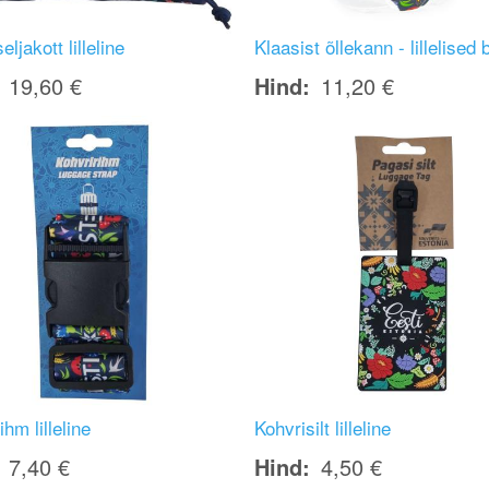
ljakott lilleline
Klaasist õllekann - lillelised b
19,60 €
Hind
11,20 €
Image
ihm lilleline
Kohvrisilt lilleline
7,40 €
Hind
4,50 €