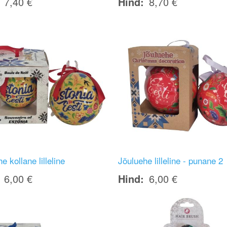
7,40 €
Hind
8,70 €
Image
e kollane lilleline
Jõuluehe lilleline - punane 2
6,00 €
Hind
6,00 €
Image