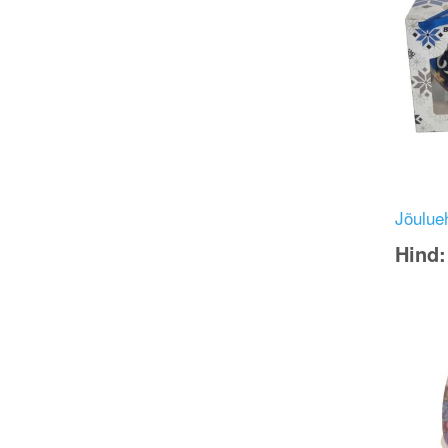
Jõulueh
Hind
Image