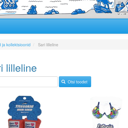
 ja kollektsioonid
Sari lilleline
 lilleline
Otsi toodet
Image