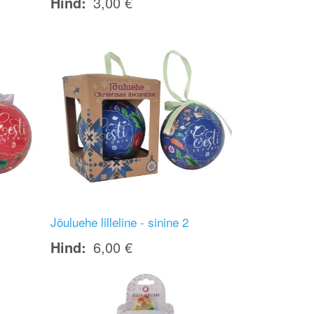
Hind
3,00 €
Image
Jõuluehe lilleline - sinine 2
Hind
6,00 €
Image