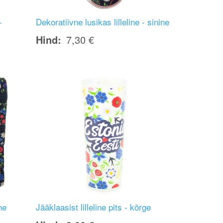
-
Dekoratiivne lusikas lilleline - sinine
Hind
7,30 €
Image
ne
Jääklaasist lilleline pits - kõrge