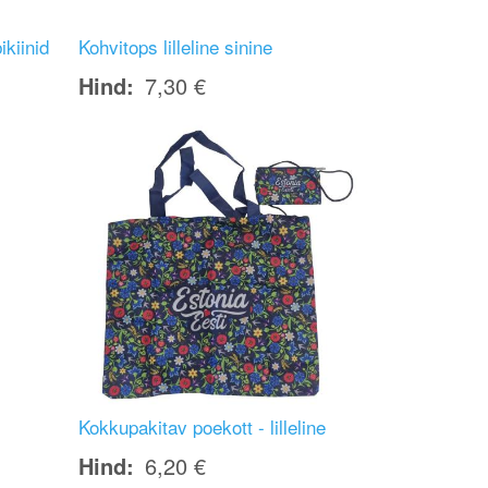
ikiinid
Kohvitops lilleline sinine
Hind
7,30 €
Image
Kokkupakitav poekott - lilleline
Hind
6,20 €