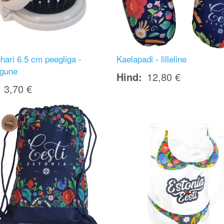
hari 6.5 cm peegliga -
Kaelapadi - lilleline
gune
Hind
12,80 €
3,70 €
Image