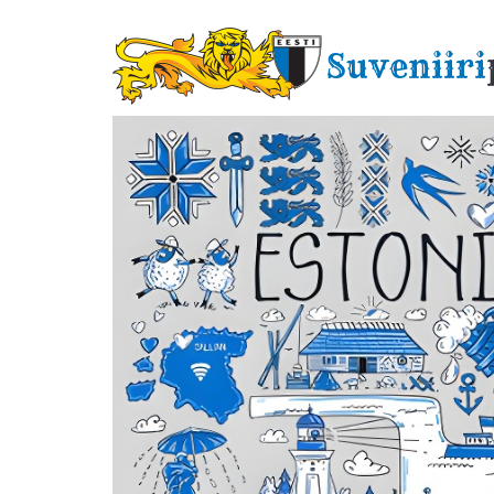
Liigu
edasi
Suveniiri
põhisisu
juurde