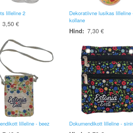
ts lilleline 2
Dekoratiivne lusikas lilleline 
kollane
3,50 €
Hind
7,30 €
Image
dikott lilleline - beez
Dokumendikott lilleline - sini