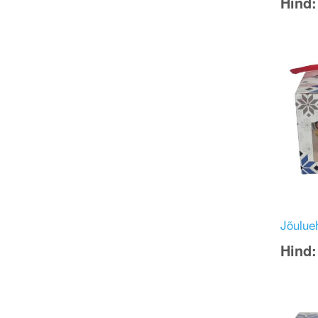
Hind
Image
Jõulueh
Hind
Image