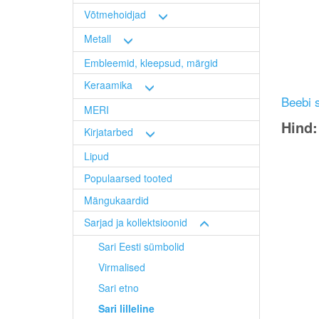
Võtmehoidjad
Metall
Embleemid, kleepsud, märgid
Keraamika
Beebi s
MERI
Hind
Kirjatarbed
Image
Lipud
Populaarsed tooted
Mängukaardid
Sarjad ja kollektsioonid
Sari Eesti sümbolid
Virmalised
Sari etno
Sari lilleline