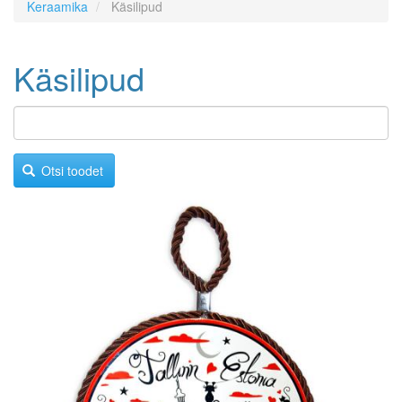
Keraamika
Käsilipud
Käsilipud
Otsi toodet
Image