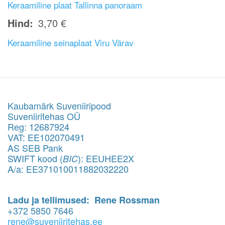
Keraamiline plaat Tallinna panoraam
Hind
3,70 €
Keraamiline seinaplaat Viru Värav
Kaubamärk Suveniiripood
Suveniiritehas OÜ
Reg: 12687924
VAT: EE102070491
AS SEB Pank
SWIFT kood (
): EEUHEE2X
BIC
A/a: EE371010011882032220
Ladu ja tellimused: Rene Rossman
+372 5850 7646
rene@suveniiritehas.ee