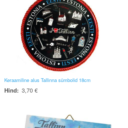
Keraamiline alus Tallinna sümbolid 18cm
Hind
3,70 €
Image