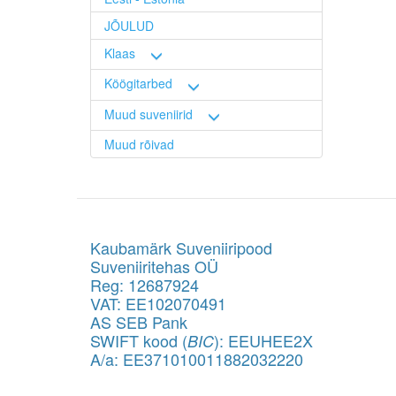
JÕULUD
Klaas
Köögitarbed
Muud suveniirid
Muud rõivad
Kaubamärk Suveniiripood
Suveniiritehas OÜ
Reg: 12687924
VAT: EE102070491
AS SEB Pank
SWIFT kood (
): EEUHEE2X
BIC
A/a: EE371010011882032220