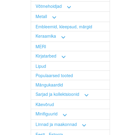
Võtmehoidjad
Metall
Embleemid, kleepsud, märgid
Keraamika
MERI
Kirjatarbed
Lipud
Populaarsed tooted
Mängukaardid
Sarjad ja kollektsioonid
Käevõrud
Minifiguurid
Linnad ja maakonnad
Eesti - Estonia