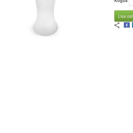
Kogus
Lisa ost