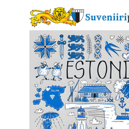
Liigu
edasi
Suveniiri
põhisisu
juurde