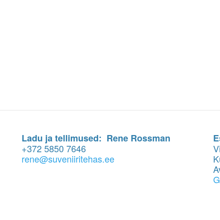
Ladu ja tellimused: Rene Rossman
E
+372 5850 7646
V
rene@suveniiritehas.ee
K
A
G