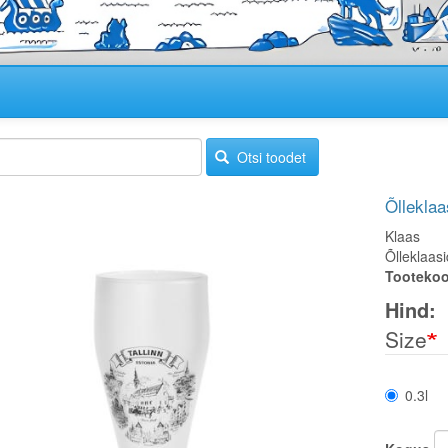
Otsi toodet
Õlleklaa
Klaas
Õlleklaas
Tooteko
Hind
Size
0.3l