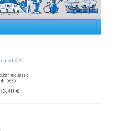
s matt 0,3l
id,kannud,tassid
od
9550
13,40 €