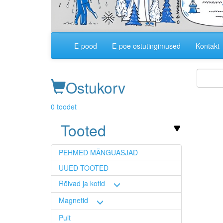
E-pood
E-poe ostutingimused
Kontakt
Main
navigation
Ostukorv
Image
0 toodet
Tooted
PEHMED MÄNGUASJAD
UUED TOOTED
Rõivad ja kotid
Magnetid
Puit