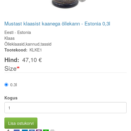
Mustast klaasist kaanega õllekann - Estonia 0,3l
Eesti - Estonia
Klaas
Õlleklaasid,kannud,tassid
Tootekood
KLKE1
Hind
47,10 €
Size
0.3l
Kogus
Lisa ostukorvi