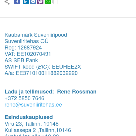
Kaubamärk Suveniiripood
Suveniiritehas OÜ
Reg: 12687924
VAT: EE102070491
AS SEB Pank
SWIFT kood (
): EEUHEE2X
BIC
A/a: EE371010011882032220
Ladu ja tellimused: Rene Rossman
+372 5850 7646
rene@suveniiritehas.ee
Esinduskauplused
Viru 23, Tallinn, 10148
Kullassepa 2 ,Tallinn,10146